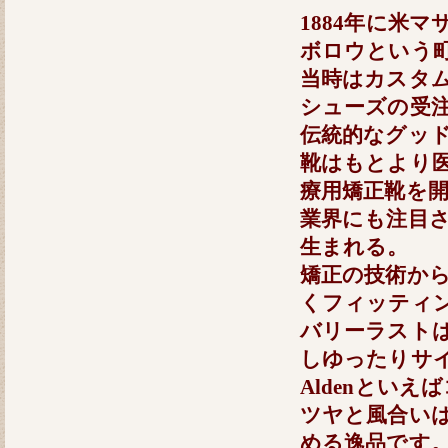
1884年に米
ボロウという
当時はカスタ
シューズの受
伝統的なグッ
靴はもとより
療用矯正靴を
業界にも注目
生まれる。
矯正の技術か
くフィッティ
バリーラスト
しゆったりサ
Aldenとい
ツヤと風合い
める逸品です