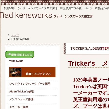
創業20年 ラッド ケンズワークス革工房は、埼玉県川口市の靴、バック、革製品の
トップ
Tricker's/Alden/
STEF
TRICKER'S/ALDEN/
Tricker'
TOP PAGE
1829年英国ノ
レッドウイング/ワークブーツ修理
Tricker's
Alden/Tricker's修理
ーメーカーです。
英王室御用達のTr
メンズシューズ修理
ズ、ブーツは世
スニーカー修理