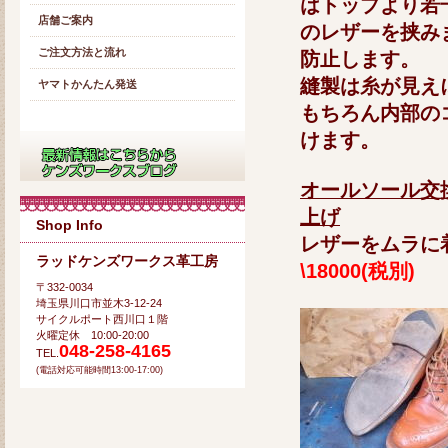
はトップより若
店舗ご案内
のレザーを挟み
ご注文方法と流れ
防止します。
縫製は糸が見え
ヤマトかんたん発送
もちろん内部の
けます。
オールソール交
上げ
Shop Info
レザーをムラに
ラッドケンズワークス革工房
\18000(税別)
〒332-0034
埼玉県川口市並木3-12-24
サイクルポート西川口１階
火曜定休 10:00-20:00
048-258-4165
TEL.
(電話対応可能時間13:00-17:00)